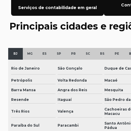
Cont
Serviços de contabilidade em geral
Principais cidades e reg
RJ
MG
ES
SP
PR
SC
RS
PE
Rio de Janeiro
São Gonçalo
Duque de Cax
Petrópolis
Volta Redonda
Macaé
Barra Mansa
Angra dos Reis
Mesquita
Resende
Itaguaí
São Pedro da
Cachoeiras d
Três Rios
Valença
Macacu
Santo Antôni
Paraíba do Sul
Paracambi
Pádua