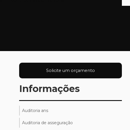
al
Valor auditoria contábil
Solicite um orçamento
Informações
Auditoria ans
Auditoria de asseguração