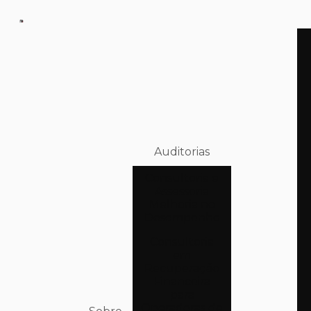
Auditorias
Consultoria e
Assessoria
Melhoria no
Desempenho
Consultoria
em
Recuperação
Financeira
para
Operadoras de