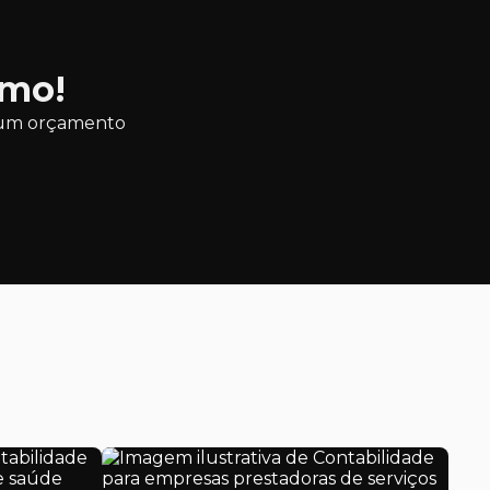
Auditoria interna departamento pessoal
Auditoria interna financeira
smo!
Auditoria interna folha de pagamento
ar um orçamento
Auditoria iso 9001
Auditoria nota técnica atuarial
Auditoria de ocips
Auditoria de pesquisas
Auditoria de PPA
Auditoria revisões trimestrais
Auditoria de risco
Auditoria de sorteios