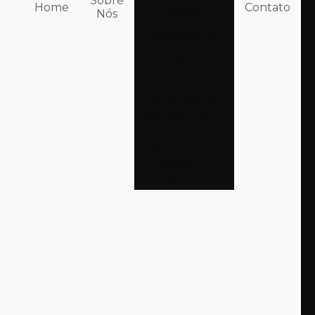
Sobre
Home
Contato
Saúde
Nós
Serviços de
Auditoria de
Riscos
Serviços de
Auditoria em
Operadoras de
Saúde
Serviços de
Auditoria
Independente