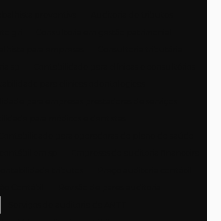
abalhista preventiva
Auditoria de tributos
to gri
Consultoria em gestão patrimonial
alhista para empresas
Consultoria tributária
ria sp
Contabilidade para clínicas e consultórios
abilidade para clinicas odontologicas
lidade para empresas prestadoras de serviços
ilidade para médicos e dentistas
Contabilidade para operadoras de plano de saúde
contábil em sp
Empresas de auditoria financeira
contabilidade tributos
Preço auditoria contábil
ão Contábil
Revisão de pares auditoria
Serviços de auditoria da ANTT