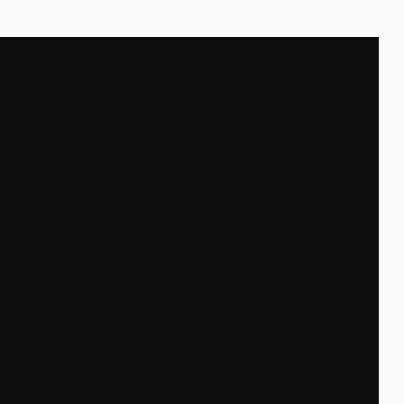
oria de balanço
Auditoria carta de conforto
le interno
Auditoria contábil interna e externa
gence
Auditoria externa de balanço
anceira
Auditoria financeira nas empresas
ernança corporativa
Auditoria de Incorporação
 independente controle interno
es contábeis
Auditoria interna ans
ente
Auditoria interna contábil
toria interna departamento pessoal
a folha de pagamento
Auditoria iso 9001
Auditoria de pesquisas
Auditoria de PPA
a de risco
Auditoria de sorteios