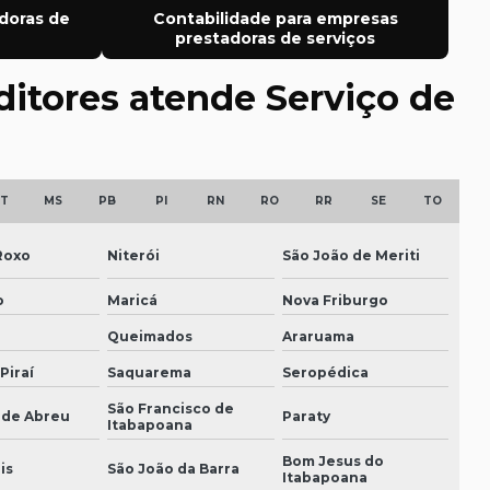
doras de
Contabilidade para empresas
Auditoria de sorteios e premiações
prestadoras de serviços
Auditoria trabalhista preventiva
ditores atende Serviço de
Auditoria de tributos
Auditoria valuation
T
MS
PB
PI
RN
RO
RR
SE
TO
Auditorias asseguração relato gri
Roxo
Niterói
São João de Meriti
Consultoria em gestão patrimonial
o
Maricá
Nova Friburgo
Consultoria recuperação judicial
Queimados
Araruama
Consultoria trabalhista para empresas
Piraí
Saquarema
Seropédica
Consultoria tributária
São Francisco de
 de Abreu
Paraty
Itabapoana
Consultoria tributária e societária
Bom Jesus do
is
São João da Barra
Itabapoana