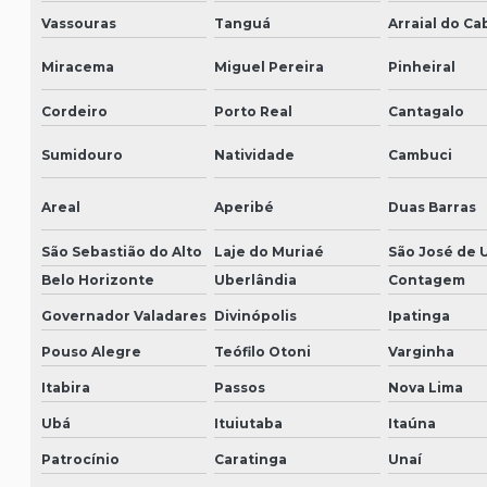
Vassouras
Tanguá
Arraial do Ca
Miracema
Miguel Pereira
Pinheiral
Cordeiro
Porto Real
Cantagalo
Sumidouro
Natividade
Cambuci
Areal
Aperibé
Duas Barras
São Sebastião do Alto
Laje do Muriaé
São José de 
Belo Horizonte
Uberlândia
Contagem
Governador Valadares
Divinópolis
Ipatinga
Pouso Alegre
Teófilo Otoni
Varginha
Itabira
Passos
Nova Lima
Ubá
Ituiutaba
Itaúna
Patrocínio
Caratinga
Unaí