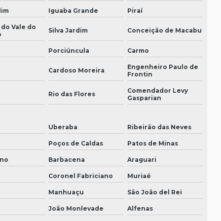
Consultoria tributária sp
dim
Iguaba Grande
Piraí
Contabilidade para clínicas e consultórios
 do Vale do
Silva Jardim
Conceição de Macabu
o
Contabilidade para clinicas medicas
Porciúncula
Carmo
Contabilidade para clinicas odontologicas
Engenheiro Paulo de
Cardoso Moreira
Frontin
Contabilidade consultorio odontologico
Comendador Levy
i
Rio das Flores
Gasparian
Contabilidade para empresas prestadoras de
serviços
Uberaba
Ribeirão das Neves
Contabilidade para médicos
Poços de Caldas
Patos de Minas
Contabilidade para médicos e dentistas
ano
Barbacena
Araguari
Coronel Fabriciano
Muriaé
Contabilidade para médicos e profissionais da
saúde
Manhuaçu
São João del Rei
Contabilidade para operadoras de plano de
João Monlevade
Alfenas
saúde