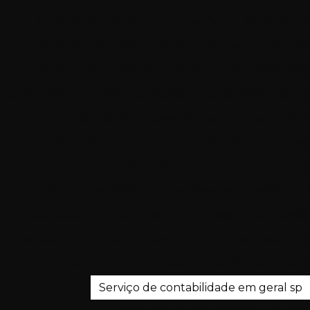
Auditoria de sorteios e premiações
Auditoria tr
Auditoria valuation
Auditorias asseguração rela
Consultoria recuperação judicial
Consultoria trab
Consultoria tributária e societária
Consultoria tributá
Contabilidade para clinicas medicas
Cont
Contabilidade consultorio odontologico
Contabi
Contabilidade para médicos
Contab
Contabilidade para médicos e profissionais da saúde
Empresa de auditoria contábil
Empresas de auditoria 
Empresas de auditoria independente
Escritorio de 
Relatório circunstanciado de auditoria
Revis
Serviço de contabilidade em geral sp