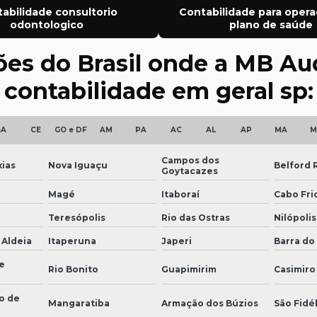
abilidade consultorio
Contabilidade para opera
odontologico
plano de saúde
iões do Brasil onde a MB Au
contabilidade em geral sp:
BA
CE
GO e DF
AM
PA
AC
AL
AP
MA
M
Campos dos
ias
Nova Iguaçu
Belford 
Goytacazes
Magé
Itaboraí
Cabo Fri
Teresópolis
Rio das Ostras
Nilópolis
 Aldeia
Itaperuna
Japeri
Barra do 
e
Rio Bonito
Guapimirim
Casimiro
o de
Mangaratiba
Armação dos Búzios
São Fidél