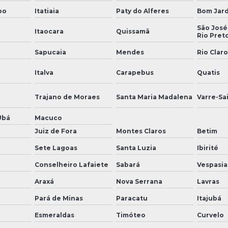
bo
Itatiaia
Paty do Alferes
Bom Jar
São José
Itaocara
Quissamã
Rio Pret
Sapucaia
Mendes
Rio Claro
Italva
Carapebus
Quatis
Trajano de Moraes
Santa Maria Madalena
Varre-Sa
Ubá
Macuco
Juiz de Fora
Montes Claros
Betim
Sete Lagoas
Santa Luzia
Ibirité
Conselheiro Lafaiete
Sabará
Vespasi
Araxá
Nova Serrana
Lavras
Pará de Minas
Paracatu
Itajubá
Esmeraldas
Timóteo
Curvelo