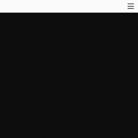
Auditoria ans
Auditoria de asseguração
Audit
Auditoria de condomínios
Auditoria contábil contro
Auditoria cooperativa
Auditoria due dili
Auditoria externa contabilidade
Auditoria fin
Auditoria fiscal e gestão de tributos
Auditoria de Gov
Auditoria independente
Auditoria
Auditoria independente das demonstraçõ
Auditoria interna e auditoria independ
Auditoria interna controle interno
Audi
Auditoria interna financeira
Auditoria intern
Auditoria nota técnica atuarial
Auditoria de ocips
Auditoria revisões trimestrais
Auditori