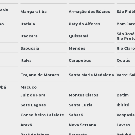
o de
Mangaratiba
Armação dos Búzios
São Fidél
bo
Itatiaia
Paty do Alferes
Bom Jar
São José
Itaocara
Quissamã
Rio Pret
Sapucaia
Mendes
Rio Claro
Italva
Carapebus
Quatis
Trajano de Moraes
Santa Maria Madalena
Varre-Sa
Ubá
Macuco
Juiz de Fora
Montes Claros
Betim
Sete Lagoas
Santa Luzia
Ibirité
Conselheiro Lafaiete
Sabará
Vespasi
Araxá
Nova Serrana
Lavras
Pará de Minas
Paracatu
Itajubá