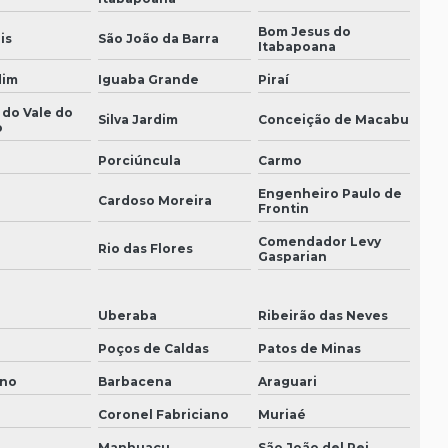
Consultoria tributária sp
Bom Jesus do
is
São João da Barra
Itabapoana
Contabilidade para clínicas e consultórios
dim
Iguaba Grande
Piraí
Contabilidade para clinicas medicas
 do Vale do
Silva Jardim
Conceição de Macabu
o
Contabilidade para clinicas odontologicas
Porciúncula
Carmo
Contabilidade consultorio odontologico
Engenheiro Paulo de
Cardoso Moreira
Frontin
Contabilidade para empresas prestadoras de
serviços
Comendador Levy
i
Rio das Flores
Gasparian
Contabilidade para médicos
Uberaba
Ribeirão das Neves
Contabilidade para médicos e dentistas
Poços de Caldas
Patos de Minas
Contabilidade para médicos e profissionais da
saúde
ano
Barbacena
Araguari
Coronel Fabriciano
Muriaé
Contabilidade para operadoras de plano de
saúde
Manhuaçu
São João del Rei