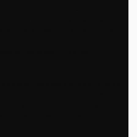
abalhista preventiva
Auditoria de tributos
to gri
Consultoria em gestão patrimonial
alhista para empresas
Consultoria tributária
ria sp
Contabilidade para clínicas e consultórios
abilidade para clinicas odontologicas
lidade para empresas prestadoras de serviços
ilidade para médicos e dentistas
Contabilidade para operadoras de plano de saúde
contábil em sp
Empresas de auditoria financeira
contabilidade tributos
Preço auditoria contábil
ão Contábil
Revisão de pares auditoria
Serviços de auditoria da ANTT