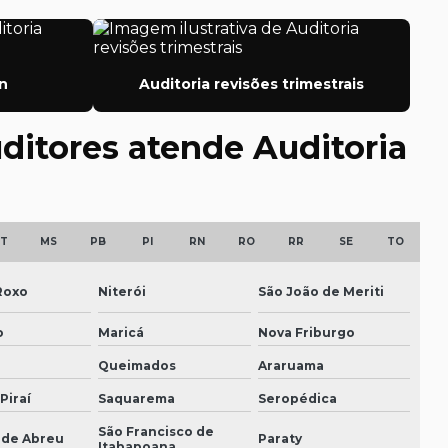
Auditoria de sorteios e premiações
Auditoria trabalhista preventiva
n
Auditoria revisões trimestrais
Auditoria de tributos
uditores atende Auditoria
Auditoria valuation
Auditorias asseguração relato gri
T
MS
PB
PI
RN
RO
RR
SE
TO
Consultoria em gestão patrimonial
Consultoria recuperação judicial
Roxo
Niterói
São João de Meriti
Consultoria trabalhista para empresas
o
Maricá
Nova Friburgo
Queimados
Araruama
Consultoria tributária
Piraí
Saquarema
Seropédica
Consultoria tributária e societária
São Francisco de
 de Abreu
Paraty
Itabapoana