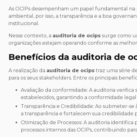
As OCIPs desempenham um papel fundamental na pr
ambiental, por isso, a transparência e a boa governan
institucional.
Nesse contexto, a
auditoria de ocips
surge como um
organizações estejam operando conforme as melhore
Benefícios da
auditoria de o
A realização da
auditoria de ocips
traz uma série de
para os seus stakeholders. Entre os principais benefí
Avaliação da conformidade: A auditoria verifica se as OCIPs estão cumprindo as normas e regulamentos
estabelecidos, garantindo a conformidade legal e
Transparência e Credibilidade: Ao submeter-se à auditoria, as OCIPs demonstram seu compromisso com
a transparência e fortalecem sua credibilidade 
Otimização de Processos: A auditoria identifica possíveis falhas e oportunidades de melhoria nos
processos internos das OCIPs, contribuindo para