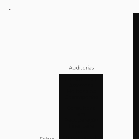
Auditorias
Consultoria e
Assessoria
Melhoria no
Desempenho
Consultoria
em
Recuperação
Financeira
para
Operadoras de