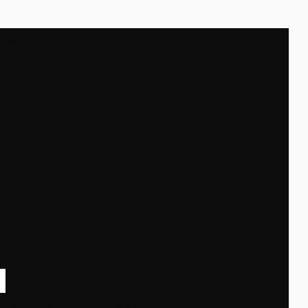
oria de balanço
Auditoria carta de conforto
le interno
Auditoria contábil interna e externa
gence
Auditoria externa de balanço
anceira
Auditoria financeira nas empresas
ernança corporativa
Auditoria de Incorporação
 independente controle interno
es contábeis
Auditoria interna ans
ente
Auditoria interna contábil
toria interna departamento pessoal
a folha de pagamento
Auditoria iso 9001
Auditoria de pesquisas
Auditoria de PPA
a de risco
Auditoria de sorteios