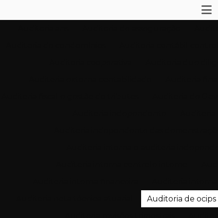
Auditoria ans
Auditoria de asseguração
Audit
Auditoria de condomínios
Auditoria contábil contro
Auditoria cooperativa
Auditoria due dili
Auditoria externa contabilidade
Auditoria fin
Auditoria fiscal e gestão de tributos
Auditoria de Gov
Auditoria independente
Auditoria
Auditoria independente das demonstraçõ
Auditoria interna e auditoria independ
Auditoria interna controle interno
Audi
Auditoria interna financeira
Auditoria intern
Auditoria nota técnica atuarial
Auditoria de ocips
Auditoria revisões trimestrais
Auditori