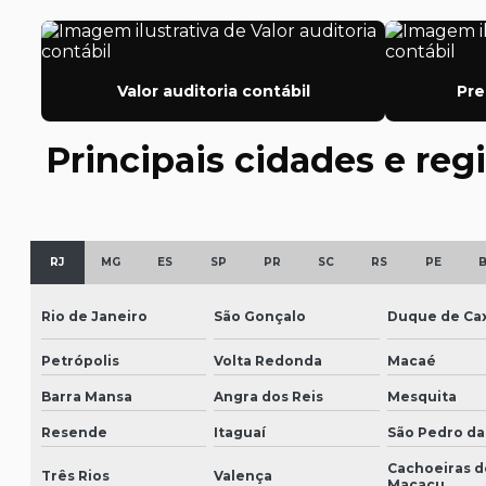
Valor auditoria contábil
Pre
Principais cidades e reg
RJ
MG
ES
SP
PR
SC
RS
PE
Rio de Janeiro
São Gonçalo
Duque de Cax
Petrópolis
Volta Redonda
Macaé
Barra Mansa
Angra dos Reis
Mesquita
Resende
Itaguaí
São Pedro da
Cachoeiras d
Três Rios
Valença
Macacu