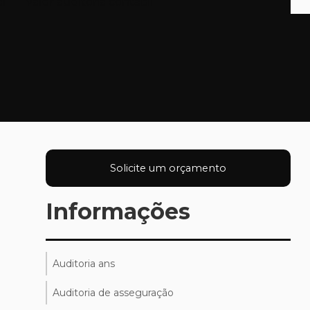
al
Valor auditoria contábil
Solicite um orçamento
Informações
Auditoria ans
Auditoria de asseguração