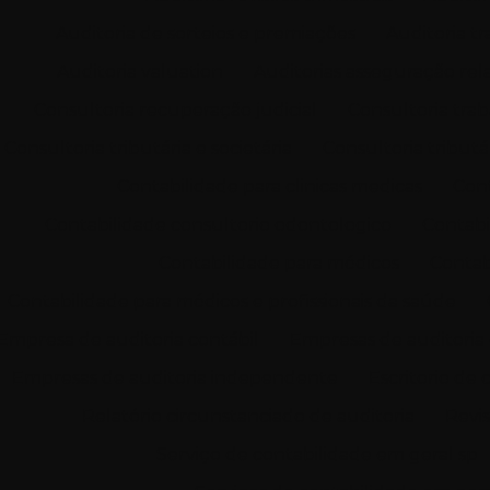
Auditoria de sorteios e premiações
Auditoria tr
Auditoria valuation
Auditorias asseguração rela
Consultoria recuperação judicial
Consultoria trab
Consultoria tributária e societária
Consultoria tributá
Contabilidade para clinicas medicas
Cont
Contabilidade consultorio odontologico
Contabi
Contabilidade para médicos
Contab
Contabilidade para médicos e profissionais da saúde
Empresa de auditoria contábil
Empresas de auditoria 
Empresas de auditoria independente
Escritorio de 
Relatório circunstanciado de auditoria
Revis
Serviço de contabilidade em geral sp