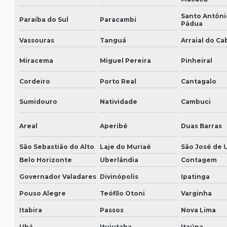
Santo Antôni
Paraíba do Sul
Paracambi
Pádua
Vassouras
Tanguá
Arraial do Ca
Miracema
Miguel Pereira
Pinheiral
Cordeiro
Porto Real
Cantagalo
Sumidouro
Natividade
Cambuci
Areal
Aperibé
Duas Barras
São Sebastião do Alto
Laje do Muriaé
São José de 
Belo Horizonte
Uberlândia
Contagem
Governador Valadares
Divinópolis
Ipatinga
Pouso Alegre
Teófilo Otoni
Varginha
Itabira
Passos
Nova Lima
Ubá
Ituiutaba
Itaúna