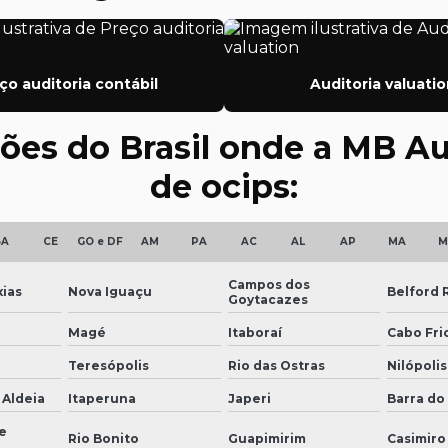
ço auditoria contábil
Auditoria valuatio
iões do Brasil onde a MB A
de ocips:
BA
CE
GO e DF
AM
PA
AC
AL
AP
MA
M
Campos dos
ias
Nova Iguaçu
Belford 
Goytacazes
Magé
Itaboraí
Cabo Fri
Teresópolis
Rio das Ostras
Nilópolis
 Aldeia
Itaperuna
Japeri
Barra do 
e
Rio Bonito
Guapimirim
Casimiro