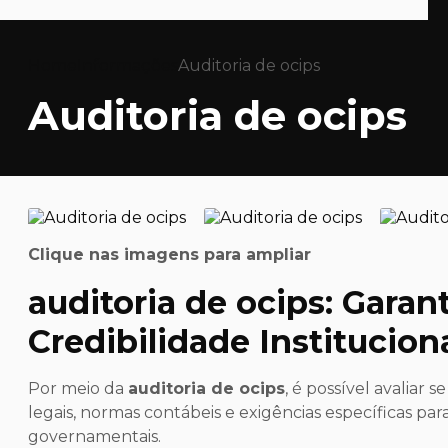
Home
Informações
Auditoria de ocips
Auditoria de ocips
Clique nas imagens para ampliar
auditoria de ocips
: Garan
Credibilidade Institucion
Por meio da
auditoria de ocips
, é possível avaliar
legais, normas contábeis e exigências específicas par
governamentais.