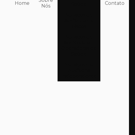
Sobre
Home
Contato
Saúde
Nós
Serviços de
Auditoria de
Riscos
Serviços de
Auditoria em
Operadoras de
Saúde
Serviços de
Auditoria
Independente