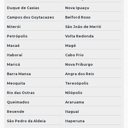
Auditoria de risco
Duque de Caxias
Nova Iguaçu
Auditoria de sorteios
Campos dos Goytacazes
Belford Roxo
Auditoria de sorteios e premiações
Niterói
São João de Meriti
Auditoria trabalhista preventiva
Petrópolis
Volta Redonda
Auditoria de tributos
Macaé
Magé
Itaboraí
Cabo Frio
Auditoria valuation
Maricá
Nova Friburgo
Auditorias asseguração relato gri
Barra Mansa
Angra dos Reis
Consultoria em gestão patrimonial
Mesquita
Teresópolis
Consultoria recuperação judicial
Rio das Ostras
Nilópolis
Consultoria trabalhista para empresas
Queimados
Araruama
Consultoria tributária
Resende
Itaguaí
Consultoria tributária e societária
São Pedro da Aldeia
Itaperuna
Consultoria tributária sp