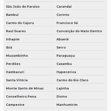
São João do Paraíso
Carandaí
Bambuí
Corinto
Carmo do Cajuru
Francisco Sá
Raul Soares
Conceição do Mato Dentro
Inhapim
Abaeté
Ibiá
Serro
Muzambinho
Paraguaçu
Perdões
Caxambu
Itambacuri
Itapecerica
Santa Vitória
Carmo do Rio Claro
Monte Santo de Minas
Lajinha
Conselheiro Pena
Divino
Campestre
Manhumirim