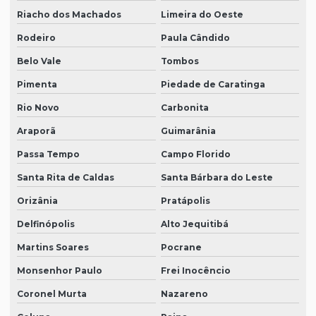
Riacho dos Machados
Limeira do Oeste
Rodeiro
Paula Cândido
Belo Vale
Tombos
Pimenta
Piedade de Caratinga
Rio Novo
Carbonita
Araporã
Guimarânia
Passa Tempo
Campo Florido
Santa Rita de Caldas
Santa Bárbara do Leste
Orizânia
Pratápolis
Delfinópolis
Alto Jequitibá
Martins Soares
Pocrane
Monsenhor Paulo
Frei Inocêncio
Coronel Murta
Nazareno