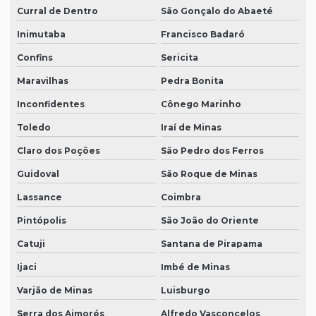
Curral de Dentro
São Gonçalo do Abaeté
Inimutaba
Francisco Badaró
Confins
Sericita
Maravilhas
Pedra Bonita
Inconfidentes
Cônego Marinho
Toledo
Iraí de Minas
Claro dos Poções
São Pedro dos Ferros
Guidoval
São Roque de Minas
Lassance
Coimbra
Pintópolis
São João do Oriente
Catuji
Santana de Pirapama
Ijaci
Imbé de Minas
Varjão de Minas
Luisburgo
Serra dos Aimorés
Alfredo Vasconcelos