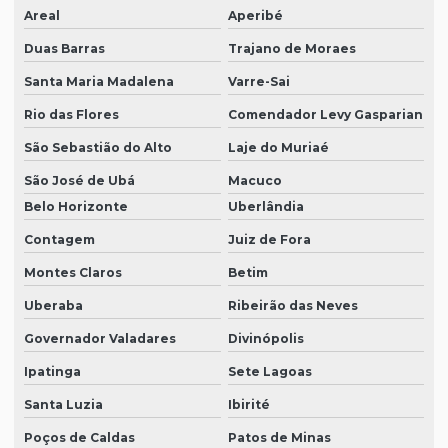
Areal
Aperibé
Duas Barras
Trajano de Moraes
Santa Maria Madalena
Varre-Sai
Rio das Flores
Comendador Levy Gasparian
São Sebastião do Alto
Laje do Muriaé
São José de Ubá
Macuco
Belo Horizonte
Uberlândia
Contagem
Juiz de Fora
Montes Claros
Betim
Uberaba
Ribeirão das Neves
Governador Valadares
Divinópolis
Ipatinga
Sete Lagoas
Santa Luzia
Ibirité
Poços de Caldas
Patos de Minas