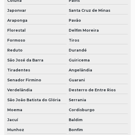
Coluna
Pains
Japonvar
Santa Cruz de Minas
Araponga
Pavão
Florestal
Delfim Moreira
Formoso
Tiros
Reduto
Durandé
São José da Barra
Guiricema
Tiradentes
Angelândia
Senador Firmino
Guarani
Verdelândia
Desterro de Entre Rios
São João Batista do Glória
Serrania
Moema
Cordisburgo
Jacuí
Baldim
Munhoz
Bonfim