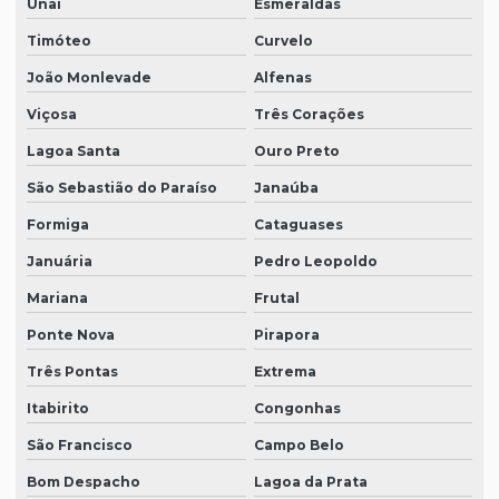
Unaí
Esmeraldas
Timóteo
Curvelo
João Monlevade
Alfenas
Viçosa
Três Corações
Lagoa Santa
Ouro Preto
São Sebastião do Paraíso
Janaúba
Formiga
Cataguases
Januária
Pedro Leopoldo
Mariana
Frutal
Ponte Nova
Pirapora
Três Pontas
Extrema
Itabirito
Congonhas
São Francisco
Campo Belo
Bom Despacho
Lagoa da Prata