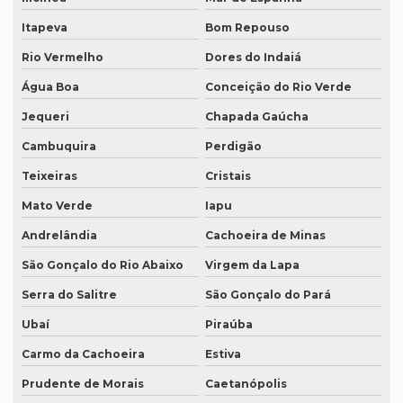
Itapeva
Bom Repouso
Rio Vermelho
Dores do Indaiá
Água Boa
Conceição do Rio Verde
Jequeri
Chapada Gaúcha
Cambuquira
Perdigão
Teixeiras
Cristais
Mato Verde
Iapu
Andrelândia
Cachoeira de Minas
São Gonçalo do Rio Abaixo
Virgem da Lapa
Serra do Salitre
São Gonçalo do Pará
Ubaí
Piraúba
Carmo da Cachoeira
Estiva
Prudente de Morais
Caetanópolis