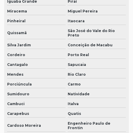
Iguaba Grande
Piraí
Empresas de auditoria independente
Miracema
Miguel Pereira
Escritorio de contabilidade tributos
Pinheiral
Itaocara
Preço auditoria contábil
São José do Vale do Rio
Quissamã
Preto
Relatório circunstanciado de auditoria
Silva Jardim
Conceição de Macabu
Revisão Contábil
Cordeiro
Porto Real
Revisão de pares auditoria
Cantagalo
Sapucaia
Serviço de contabilidade em geral sp
Mendes
Rio Claro
Serviços de auditoria da ANTT
Porciúncula
Carmo
Serviços de contabilidade em geral
Sumidouro
Natividade
Valor auditoria contábil
Cambuci
Italva
Carapebus
Quatis
Engenheiro Paulo de
Cardoso Moreira
Frontin