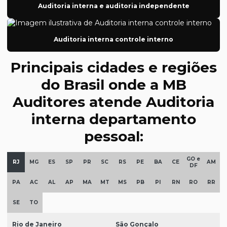
Auditoria interna e auditoria independente
Auditoria interna e auditoria independente
Auditoria interna contábil
Auditoria interna controle interno
Auditoria interna controle interno
Principais cidades e regiões
Auditoria interna departamento pessoal
do Brasil onde a MB
Auditoria interna financeira
Auditores atende Auditoria
Auditoria interna folha de pagamento
interna departamento
Auditoria iso 9001
pessoal:
Auditoria nota técnica atuarial
GO e
Auditoria de ocips
RJ
MG
ES
SP
PR
SC
RS
PE
BA
CE
AM
DF
Auditoria de pesquisas
PA
AC
AL
AP
MA
MT
MS
PB
PI
RN
RO
RR
Auditoria de PPA
SE
TO
Auditoria revisões trimestrais
Rio de Janeiro
São Gonçalo