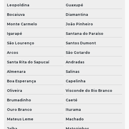
Leopoldina
Guaxupé
Bocaiuva
Diamantina
Monte Carmelo
João Pinheiro
Igarapé
Santana do Paraíso
São Lourenço
Santos Dumont
Arcos
São Gotardo
Santa Rita do Sapucaí
Andradas
Almenara
Salinas
Boa Esperança
Capelinha
Oliveira
Visconde do Rio Branco
Brumadinho
Caeté
Ouro Branco
Iturama
Mateus Leme
Machado
Jaíba
Matozinhos