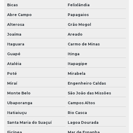
Bicas
Felixlândia
Abre Campo
Papagaios
Alterosa
Grão Mogol
Joaíma
Areado
Itaguara
Carmo de Minas
Guapé
Itinga
Ataléia
Itapagipe
Poté
Mirabela
Miraí
Engenheiro Caldas
Monte Belo
São João das Missões
Ubaporanga
Campos Altos
Itatiaiuçu
Rio Casca
Santa Maria do Suaçuí
Lagoa Dourada
Ilicínea
Mar de Espanha