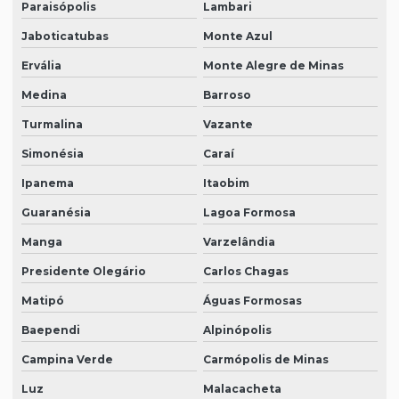
Paraisópolis
Lambari
Jaboticatubas
Monte Azul
Ervália
Monte Alegre de Minas
Medina
Barroso
Turmalina
Vazante
Simonésia
Caraí
Ipanema
Itaobim
Guaranésia
Lagoa Formosa
Manga
Varzelândia
Presidente Olegário
Carlos Chagas
Matipó
Águas Formosas
Baependi
Alpinópolis
Campina Verde
Carmópolis de Minas
Luz
Malacacheta