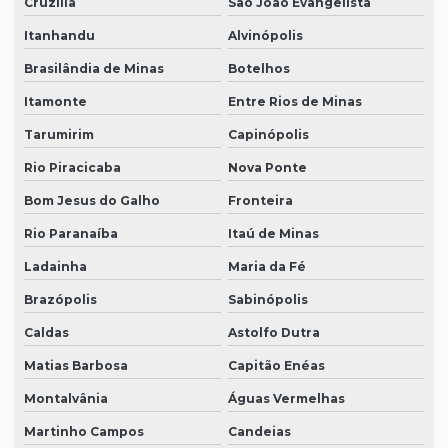
Cruzília
São João Evangelista
Itanhandu
Alvinópolis
Brasilândia de Minas
Botelhos
Itamonte
Entre Rios de Minas
Tarumirim
Capinópolis
Rio Piracicaba
Nova Ponte
Bom Jesus do Galho
Fronteira
Rio Paranaíba
Itaú de Minas
Ladainha
Maria da Fé
Brazópolis
Sabinópolis
Caldas
Astolfo Dutra
Matias Barbosa
Capitão Enéas
Montalvânia
Águas Vermelhas
Martinho Campos
Candeias