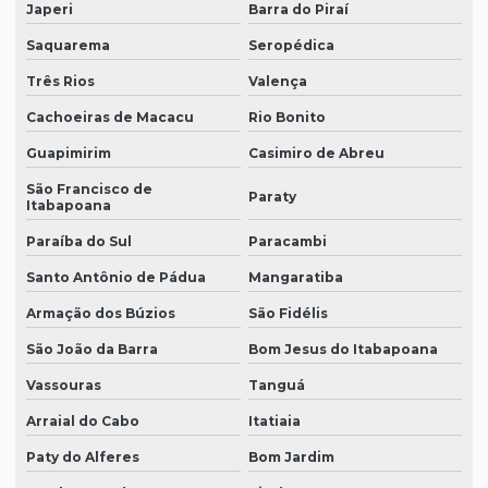
Japeri
Barra do Piraí
Contabilidade para clínicas e consultórios
Saquarema
Seropédica
Contabilidade para clinicas medicas
Três Rios
Valença
Contabilidade para clinicas odontologicas
Cachoeiras de Macacu
Rio Bonito
Guapimirim
Casimiro de Abreu
Contabilidade consultorio odontologico
São Francisco de
Contabilidade para empresas prestadoras de serviços
Paraty
Itabapoana
Contabilidade para médicos
Paraíba do Sul
Paracambi
Contabilidade para médicos e dentistas
Santo Antônio de Pádua
Mangaratiba
Contabilidade para médicos e profissionais da saúde
Armação dos Búzios
São Fidélis
São João da Barra
Bom Jesus do Itabapoana
Contabilidade para operadoras de plano de saúde
Vassouras
Tanguá
Empresa de auditoria contábil
Arraial do Cabo
Itatiaia
Empresas de auditoria contábil em sp
Paty do Alferes
Bom Jardim
Empresas de auditoria financeira