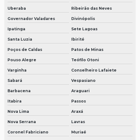
Uberaba
Ribeirão das Neves
Governador Valadares
Divinópolis
Ipatinga
Sete Lagoas
Santa Luzia
Ibirité
Poços de Caldas
Patos de Minas
Pouso Alegre
Teófilo Otoni
Varginha
Conselheiro Lafaiete
Sabará
Vespasiano
Barbacena
Araguari
Itabira
Passos
Nova Lima
Araxá
Nova Serrana
Lavras
Coronel Fabriciano
Muriaé