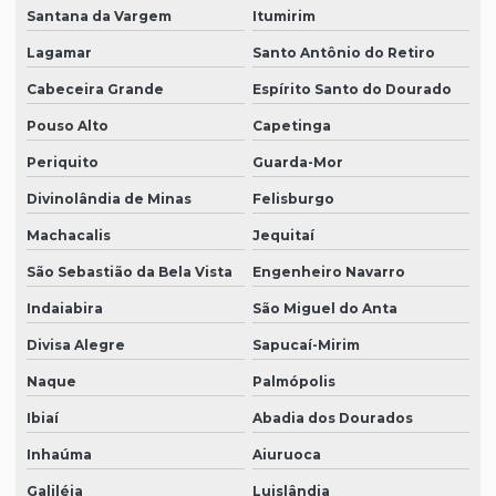
Santana da Vargem
Itumirim
Lagamar
Santo Antônio do Retiro
Cabeceira Grande
Espírito Santo do Dourado
Pouso Alto
Capetinga
Periquito
Guarda-Mor
Divinolândia de Minas
Felisburgo
Machacalis
Jequitaí
São Sebastião da Bela Vista
Engenheiro Navarro
Indaiabira
São Miguel do Anta
Divisa Alegre
Sapucaí-Mirim
Naque
Palmópolis
Ibiaí
Abadia dos Dourados
Inhaúma
Aiuruoca
Galiléia
Luislândia