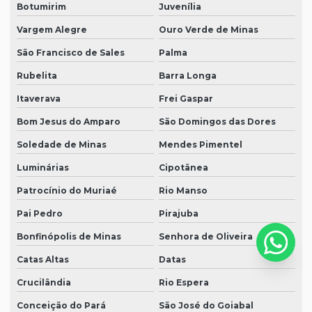
Botumirim
Juvenília
Vargem Alegre
Ouro Verde de Minas
São Francisco de Sales
Palma
Rubelita
Barra Longa
Itaverava
Frei Gaspar
Bom Jesus do Amparo
São Domingos das Dores
Soledade de Minas
Mendes Pimentel
Luminárias
Cipotânea
Patrocínio do Muriaé
Rio Manso
Pai Pedro
Pirajuba
Bonfinópolis de Minas
Senhora de Oliveira
Catas Altas
Datas
Crucilândia
Rio Espera
Conceição do Pará
São José do Goiabal