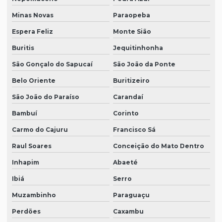
Minas Novas
Paraopeba
Espera Feliz
Monte Sião
Buritis
Jequitinhonha
São Gonçalo do Sapucaí
São João da Ponte
Belo Oriente
Buritizeiro
São João do Paraíso
Carandaí
Bambuí
Corinto
Carmo do Cajuru
Francisco Sá
Raul Soares
Conceição do Mato Dentro
Inhapim
Abaeté
Ibiá
Serro
Muzambinho
Paraguaçu
Perdões
Caxambu