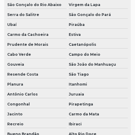
São Gonçalo do Rio Abaixo
Virgem da Lapa
Serra do Salitre
São Gonçalo do Pará
Ubaí
Piraúba
Carmo da Cachoeira
Estiva
Prudente de Morais
Caetanópolis
Cabo Verde
Campo do Meio
Gouveia
São João do Manhuaçu
Resende Costa
São Tiago
Planura
Itanhomi
Antônio Carlos
Juruaia
Congonhal
Pirapetinga
Jacinto
Carmo da Mata
Recreio
Ibiraci
Bueno Brandão
Alto Rio Doce