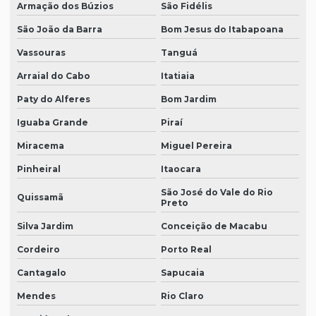
Contabilidade para médicos
Armação dos Búzios
São Fidélis
São João da Barra
Bom Jesus do Itabapoana
Contabilidade para médicos e dentistas
Vassouras
Tanguá
Contabilidade para médicos e profissionais da saúde
Arraial do Cabo
Itatiaia
Contabilidade para operadoras de plano de saúde
Paty do Alferes
Bom Jardim
Empresa de auditoria contábil
Iguaba Grande
Piraí
Empresas de auditoria contábil em sp
Miracema
Miguel Pereira
Empresas de auditoria financeira
Pinheiral
Itaocara
Empresas de auditoria independente
São José do Vale do Rio
Quissamã
Preto
Escritorio de contabilidade tributos
Silva Jardim
Conceição de Macabu
Preço auditoria contábil
Cordeiro
Porto Real
Relatório circunstanciado de auditoria
Cantagalo
Sapucaia
Revisão Contábil
Mendes
Rio Claro
Revisão de pares auditoria