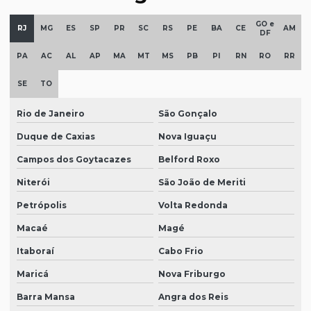
Auditoria interna folha de pagamento
GO e
Auditoria iso 9001
RJ
MG
ES
SP
PR
SC
RS
PE
BA
CE
AM
DF
Auditoria nota técnica atuarial
PA
AC
AL
AP
MA
MT
MS
PB
PI
RN
RO
RR
Auditoria de ocips
SE
TO
Auditoria de pesquisas
Rio de Janeiro
São Gonçalo
Auditoria de PPA
Duque de Caxias
Nova Iguaçu
Auditoria revisões trimestrais
Campos dos Goytacazes
Belford Roxo
Auditoria de risco
Niterói
São João de Meriti
Auditoria de sorteios
Petrópolis
Volta Redonda
Auditoria de sorteios e premiações
Macaé
Magé
Itaboraí
Cabo Frio
Auditoria trabalhista preventiva
Maricá
Nova Friburgo
Auditoria de tributos
Barra Mansa
Angra dos Reis
Auditoria valuation