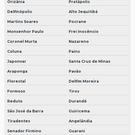
Orizânia
Pratápolis
Delfinópolis
Alto Jequitibá
Martins Soares
Pocrane
Monsenhor Paulo
Frei Inocêncio
Coronel Murta
Nazareno
Coluna
Pains
Japonvar
Santa Cruz de Minas
Araponga
Pavão
Florestal
Delfim Moreira
Formoso
Tiros
Reduto
Durandé
São José da Barra
Guiricema
Tiradentes
Angelândia
Senador Firmino
Guarani