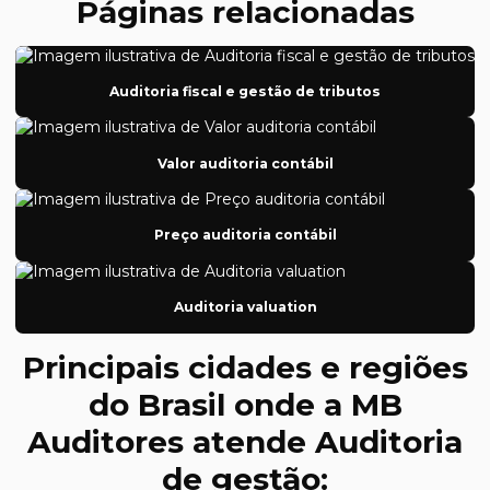
Páginas relacionadas
Auditoria fiscal e gestão de tributos
Auditoria de Governança corporativa
Auditoria fiscal e gestão de tributos
Auditoria de Incorporação
Auditoria independente
Valor auditoria contábil
Auditoria independente controle interno
Auditoria independente das demonstrações contábeis
Preço auditoria contábil
Auditoria interna ans
Auditoria interna e auditoria independente
Auditoria valuation
Auditoria interna contábil
Principais cidades e regiões
Auditoria interna controle interno
do Brasil onde a MB
Auditoria interna departamento pessoal
Auditores atende Auditoria
Auditoria interna financeira
de gestão: