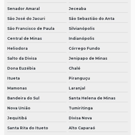
Senador Amaral
Jeceaba
São José do Jacuri
São Sebastião do Anta
São Francisco de Paula
Silvianópolis
Central de Minas
Indianópolis
Heliodora
Córrego Fundo
Salto da Divisa
Jenipapo de Minas
Dona Euzébia
Chalé
Itueta
Piranguçu
Mamonas
Laranjal
Bandeira do Sul
Santa Helena de Minas
Nova União
Tumiritinga
Jequitibá
Divisa Nova
Santa Rita do Itueto
Alto Caparaó