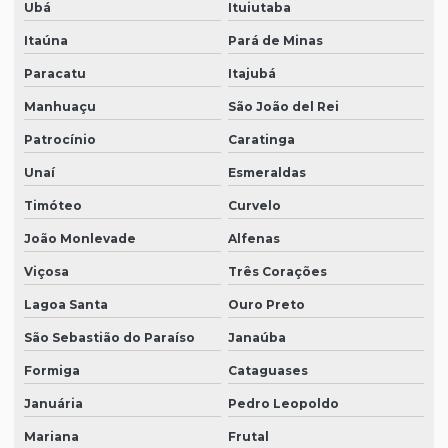
Ubá
Ituiutaba
Itaúna
Pará de Minas
Paracatu
Itajubá
Manhuaçu
São João del Rei
Patrocínio
Caratinga
Unaí
Esmeraldas
Timóteo
Curvelo
João Monlevade
Alfenas
Viçosa
Três Corações
Lagoa Santa
Ouro Preto
São Sebastião do Paraíso
Janaúba
Formiga
Cataguases
Januária
Pedro Leopoldo
Mariana
Frutal