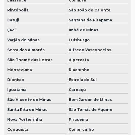
Lassance
Coimbra
Pintópolis
São João do Oriente
Catuji
Santana de Pirapama
Ijaci
Imbé de Minas
Varjão de Minas
Luisburgo
Serra dos Aimorés
Alfredo Vasconcelos
São Thomé das Letras
Alpercata
Montezuma
Riachinho
Dionísio
Estrela do Sul
Iguatama
Careaçu
São Vicente de Minas
Bom Jardim de Minas
Santa Rita de Minas
São Tomás de Aquino
Nova Porteirinha
Piracema
Conquista
Comercinho