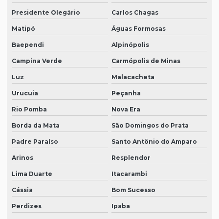
Presidente Olegário
Carlos Chagas
Matipó
Águas Formosas
Baependi
Alpinópolis
Campina Verde
Carmópolis de Minas
Luz
Malacacheta
Urucuia
Peçanha
Rio Pomba
Nova Era
Borda da Mata
São Domingos do Prata
Padre Paraíso
Santo Antônio do Amparo
Arinos
Resplendor
Lima Duarte
Itacarambi
Cássia
Bom Sucesso
Perdizes
Ipaba