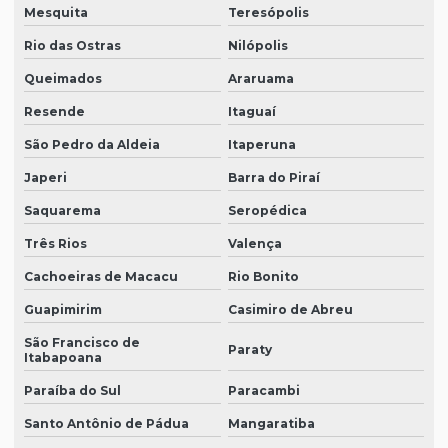
Mesquita
Teresópolis
Auditorias asseguração relato gri
Rio das Ostras
Nilópolis
Consultoria em gestão patrimonial
Queimados
Araruama
Consultoria recuperação judicial
Resende
Itaguaí
Consultoria trabalhista para empresas
São Pedro da Aldeia
Itaperuna
Consultoria tributária
Japeri
Barra do Piraí
Consultoria tributária e societária
Saquarema
Seropédica
Consultoria tributária sp
Três Rios
Valença
Contabilidade para clínicas e consultórios
Cachoeiras de Macacu
Rio Bonito
Guapimirim
Casimiro de Abreu
Contabilidade para clinicas medicas
São Francisco de
Contabilidade para clinicas odontologicas
Paraty
Itabapoana
Contabilidade consultorio odontologico
Paraíba do Sul
Paracambi
Contabilidade para empresas prestadoras de serviços
Santo Antônio de Pádua
Mangaratiba