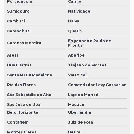
Porciúncula
Carmo
Serviço de contabilidade em geral sp
Sumidouro
Natividade
Serviços de auditoria da ANTT
Cambuci
Italva
Serviços de contabilidade em geral
Carapebus
Quatis
Valor auditoria contábil
Engenheiro Paulo de
Cardoso Moreira
Frontin
Areal
Aperibé
Duas Barras
Trajano de Moraes
Santa Maria Madalena
Varre-Sai
Rio das Flores
Comendador Levy Gasparian
São Sebastião do Alto
Laje do Muriaé
São José de Ubá
Macuco
Belo Horizonte
Uberlândia
Contagem
Juiz de Fora
Montes Claros
Betim