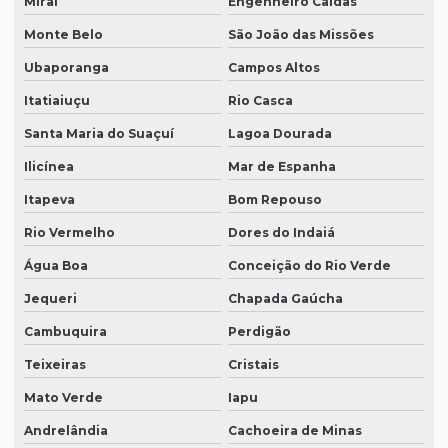
Miraí
Engenheiro Caldas
Monte Belo
São João das Missões
Ubaporanga
Campos Altos
Itatiaiuçu
Rio Casca
Santa Maria do Suaçuí
Lagoa Dourada
Ilicínea
Mar de Espanha
Itapeva
Bom Repouso
Rio Vermelho
Dores do Indaiá
Água Boa
Conceição do Rio Verde
Jequeri
Chapada Gaúcha
Cambuquira
Perdigão
Teixeiras
Cristais
Mato Verde
Iapu
Andrelândia
Cachoeira de Minas