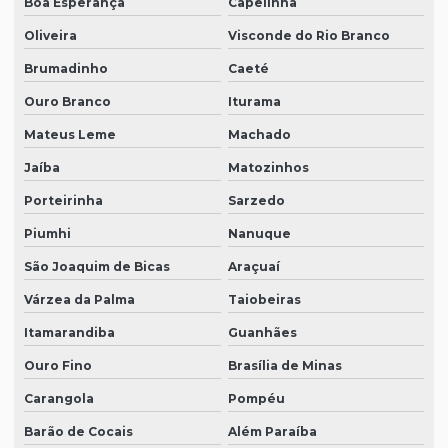
Boa Esperança
Capelinha
Oliveira
Visconde do Rio Branco
Brumadinho
Caeté
Ouro Branco
Iturama
Mateus Leme
Machado
Jaíba
Matozinhos
Porteirinha
Sarzedo
Piumhi
Nanuque
São Joaquim de Bicas
Araçuaí
Várzea da Palma
Taiobeiras
Itamarandiba
Guanhães
Ouro Fino
Brasília de Minas
Carangola
Pompéu
Barão de Cocais
Além Paraíba